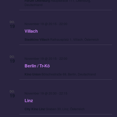
Forum Offenburg
Hauptstraße 111, Offenburg,
Deutschland
DO.
November 19 @ 20:15
-
22:00
19
Villach
Stadtkino Villach
Rathausplatz 1, Villach, Österreich
DO.
November 19 @ 20:15
-
22:00
19
Berlin / Tr-Kö
Kino Union
Bölschestraße 69, Berlin, Deutschland
DO.
November 19 @ 20:30
-
22:15
19
Linz
City Kino Linz
Graben 30, Linz, Österreich