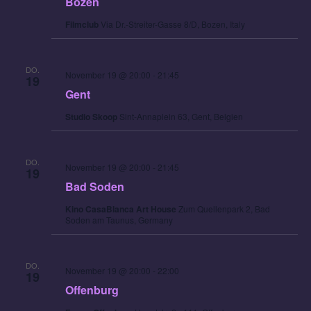
Bozen
Filmclub
Via Dr.-Streiter-Gasse 8/D, Bozen, Italy
DO.
November 19 @ 20:00
-
21:45
19
Gent
Studio Skoop
Sint-Annaplein 63, Gent, Belgien
DO.
November 19 @ 20:00
-
21:45
19
Bad Soden
Kino CasaBlanca Art House
Zum Quellenpark 2, Bad
Soden am Taunus, Germany
DO.
November 19 @ 20:00
-
22:00
19
Offenburg