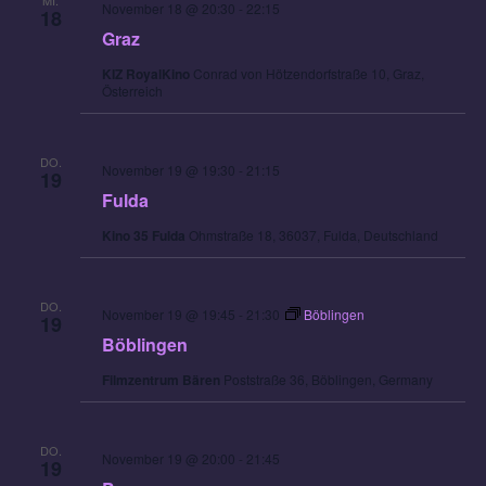
MI.
November 18 @ 20:30
-
22:15
18
Graz
KIZ RoyalKino
Conrad von Hötzendorfstraße 10, Graz,
Österreich
DO.
November 19 @ 19:30
-
21:15
19
Fulda
Kino 35 Fulda
Ohmstraße 18, 36037, Fulda, Deutschland
DO.
November 19 @ 19:45
-
21:30
Böblingen
19
Böblingen
Filmzentrum Bären
Poststraße 36, Böblingen, Germany
DO.
November 19 @ 20:00
-
21:45
19