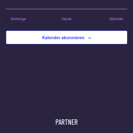
Veranstaltungen
Veran
Vorherige
Heute
Nächste
Kalender abonnieren
PARTNER