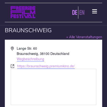
DE
EN
ASTOR FILMTHEATER
BRAUNSCHWEIG
« Alle Veranstaltungen
Adresse
Lange Str. 60
Braunschweig
,
38100
Deutschland
Wegbeschreibung
Webseite
https://braunschweig.premiumkino.de/