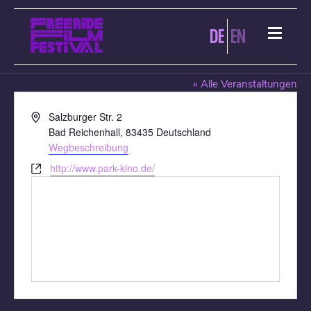
DE
EN
PARK-KINO BAD REICHENHALL
« Alle Veranstaltungen
Adresse
Salzburger Str. 2
Bad Reichenhall
,
83435
Deutschland
Wegbeschreibung
Webseite
http://www.park-kino.de/