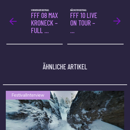
VORHERIGER BEITRAG:
NÄCHSTER BEITRAG:
FFF 08 MAX
FFF 10 LIVE
KRONECK –
ON TOUR –
FULL ...
...
ÄHNLICHE ARTIKEL
FestivalInterview