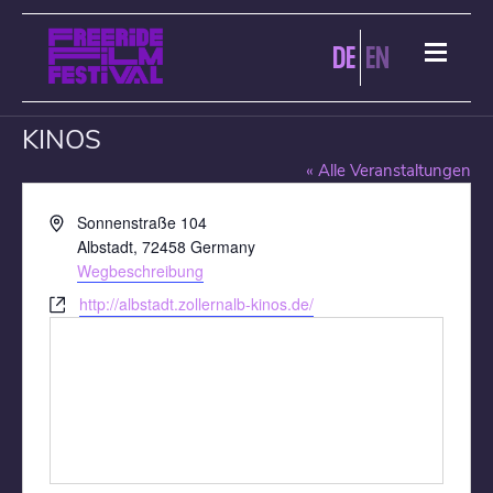
DE
EN
CAPITOL FILMPALAST · ALBSTADT
KINOS
« Alle Veranstaltungen
Adresse
Sonnenstraße 104
Albstadt
,
72458
Germany
Wegbeschreibung
Webseite
http://albstadt.zollernalb-kinos.de/