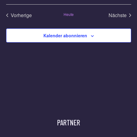
Vorherige
Heute
Nächste
Veranstaltungen
Veransta
Kalender abonnieren
PARTNER