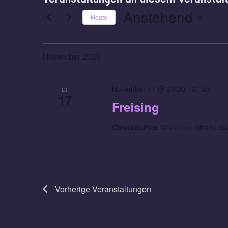
Anstehend
Heute
Datum
wählen.
November 2026
November 17 @ 20:00
-
21:45
DI.
17
Freising
CineradoPlex
Münchner Straße 32a
Vorherige
Veranstaltungen