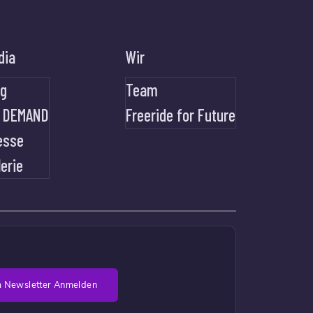
dia
Wir
og
Team
 DEMAND
Freeride for Future
esse
lerie
 Newsletter Anmelden