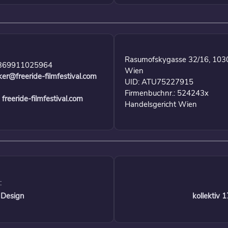
Rasumofskygasse 32/16, 103
369911025964
Wien
ker@freeride-filmfestival.com
UID: ATU75227915
Firmenbuchnr.: 524243x
freeride-filmfestival.com
Handelsgericht Wien
:
 Design
kollektiv