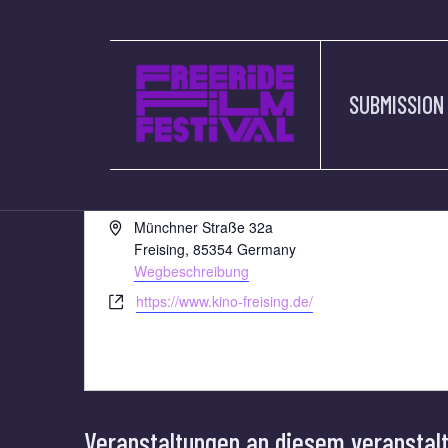
SUBMISSION
CINERADOPLEX
« Alle Veranstaltungen
Adresse
Münchner Straße 32a
Freising
,
85354
Germany
Wegbeschreibung
Webseite
https://www.kino-freising.de/
Veranstaltungen an diesem veranstal