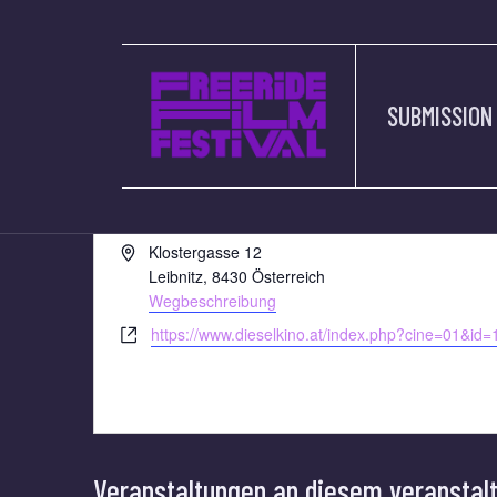
SUBMISSION
DIESELKINO LEIBN
« Alle Veranstaltungen
Adresse
Klostergasse 12
Leibnitz
,
8430
Österreich
Wegbeschreibung
Webseite
https://www.dieselkino.at/index.php?cine=01&id=
Veranstaltungen an diesem veranstal