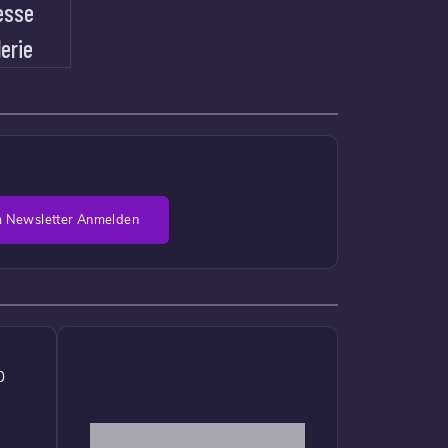
esse
lerie
 Newsletter Anmelden
0