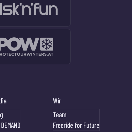
dia
Wir
og
Team
 DEMAND
Freeride for Future