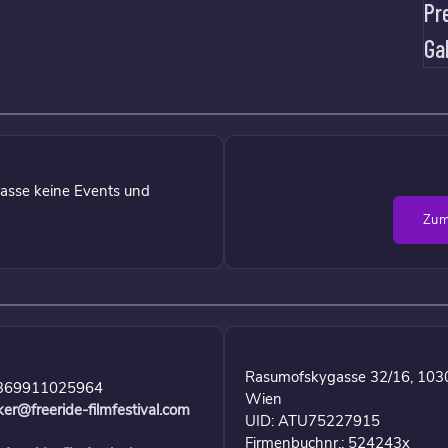
Pr
Ga
asse keine Events und
Zum
Rasumofskygasse 32/16, 103
369911025964
Wien
ker@freeride-filmfestival.com
UID: ATU75227915
Firmenbuchnr.: 524243x