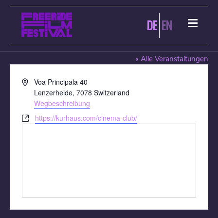
DE
EN
KURHAUS CINEMA CLUB
« Alle Veranstaltungen
Adresse
Voa Principala 40
Lenzerheide
,
7078
Switzerland
Wegbeschreibung
Webseite
https://kurhaus.com/cinema-club/