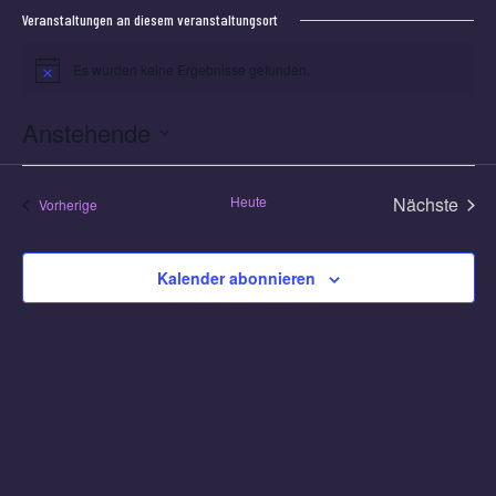
Veranstaltungen an diesem veranstaltungsort
Es wurden keine Ergebnisse gefunden.
Hinweis
Anstehende
Datum
wählen.
Heute
Nächste
Veranstaltungen
Vorherige
Veransta
Kalender abonnieren