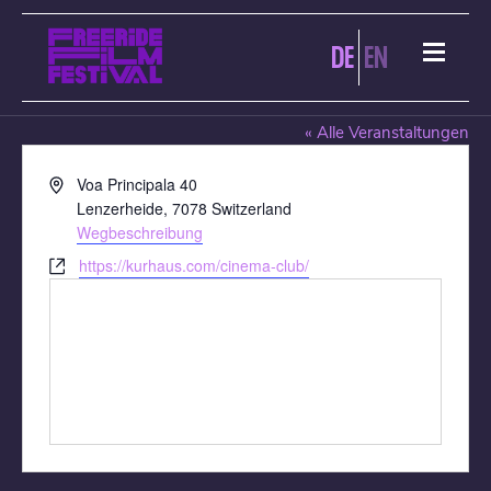
DE
EN
KURHAUS CINEMA CLUB
« Alle Veranstaltungen
Adresse
Voa Principala 40
Lenzerheide
,
7078
Switzerland
Wegbeschreibung
Webseite
https://kurhaus.com/cinema-club/