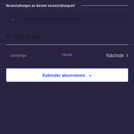
Veranstaltungen an diesem veranstaltungsort
Es wurden keine Ergebnisse gefunden.
Hinweis
Anstehende
Datum
wählen.
Heute
Nächste
Veranstaltungen
Vorherige
Veransta
Kalender abonnieren