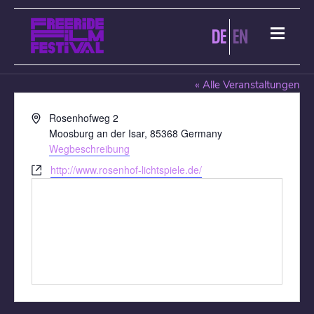
DE
EN
ROSENHOF LICHTSPIELE
« Alle Veranstaltungen
Adresse
Rosenhofweg 2
Moosburg an der Isar
,
85368
Germany
Wegbeschreibung
Webseite
http://www.rosenhof-lichtspiele.de/