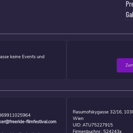
Pr
Ga
asse keine Events und
Zum
Rasumofskygasse 32/16, 103
369911025964
Wien
ker@freeride-filmfestival.com
UID: ATU75227915
Firmenbuchnr.: 524243x