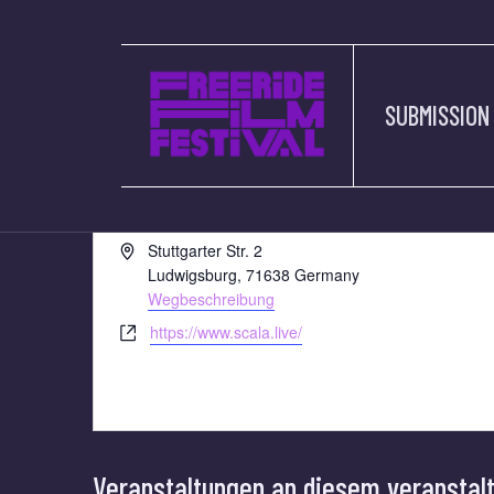
SUBMISSION
SCALA LUDWIGS
« Alle Veranstaltungen
Adresse
Stuttgarter Str. 2
Ludwigsburg
,
71638
Germany
Wegbeschreibung
Webseite
https://www.scala.live/
Veranstaltungen an diesem veranstal