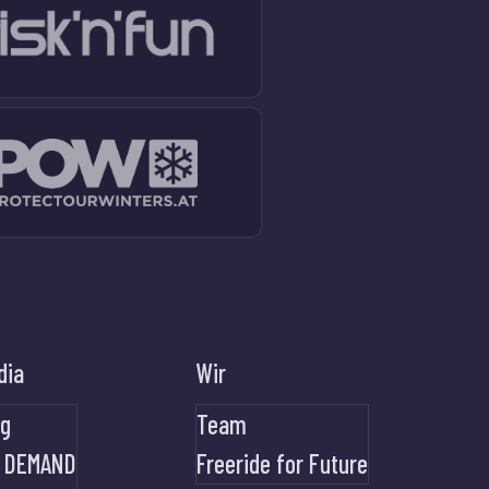
dia
Wir
og
Team
 DEMAND
Freeride for Future