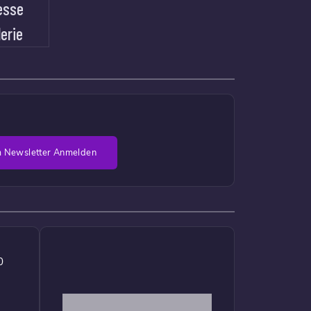
esse
lerie
 Newsletter Anmelden
0