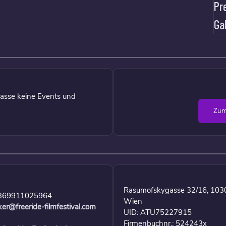
Pr
Ga
asse keine Events und
Zum
Rasumofskygasse 32/16, 103
369911025964
Wien
ker@freeride-filmfestival.com
UID: ATU75227915
Firmenbuchnr.: 524243x