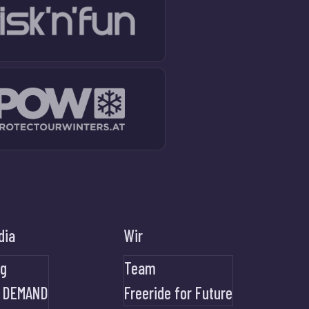
dia
Wir
og
Team
 DEMAND
Freeride for Future