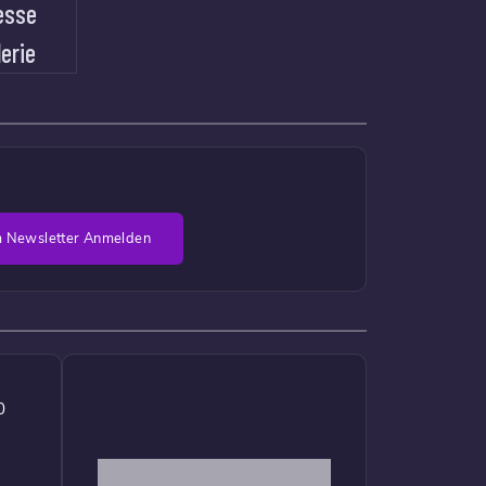
esse
lerie
 Newsletter Anmelden
0