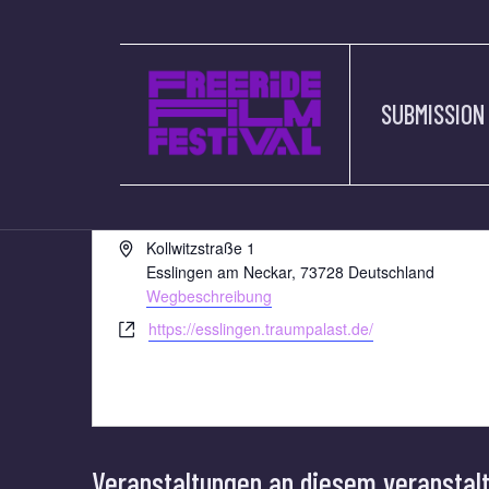
SUBMISSION
TRAUMPALAST ES
« Alle Veranstaltungen
Adresse
Kollwitzstraße 1
Esslingen am Neckar
,
73728
Deutschland
Wegbeschreibung
Webseite
https://esslingen.traumpalast.de/
Veranstaltungen an diesem veranstal