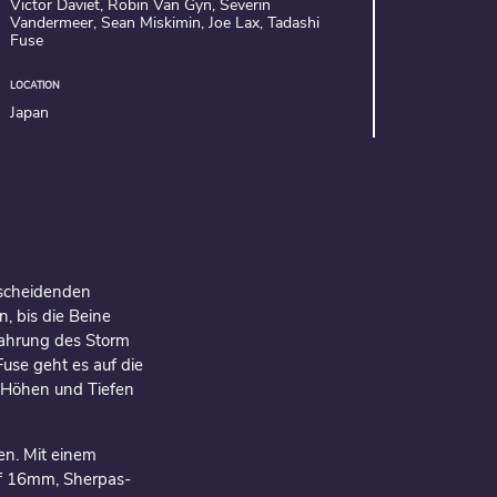
Victor Daviet, Robin Van Gyn, Severin
Vandermeer, Sean Miskimin, Joe Lax, Tadashi
Fuse
LOCATION
Japan
tscheidenden
, bis die Beine
fahrung des Storm
use geht es auf die
 Höhen und Tiefen
en. Mit einem
uf 16mm, Sherpas-