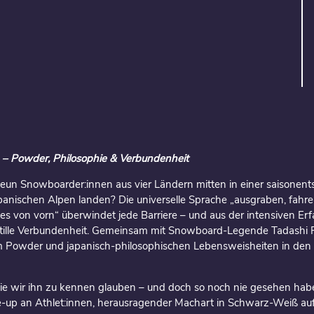
n – Powder, Philosophie & Verbundenheit
eun Snowboarder:innen aus vier Ländern mitten in einer saisonen
anischen Alpen landen? Die universelle Sprache „ausgraben, fahren
es von vorn“ überwindet jede Barriere – und aus der intensiven Er
 stille Verbundenheit. Gemeinsam mit Snowboard-Legende Tadashi F
m Powder und japanisch-philosophischen Lebensweisheiten in den
ie wir ihn zu kennen glauben – und doch so noch nie gesehen hab
-up an Athlet:innen, herausragender Machart in Schwarz-Weiß a