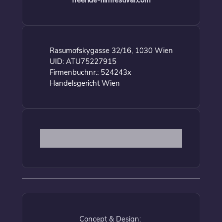
freeride-filmfestival.com
Rasumofskygasse 32/16, 1030 Wien
UID: ATU75227915
Firmenbuchnr.: 524243x
Handelsgericht Wien
Concept & Design: