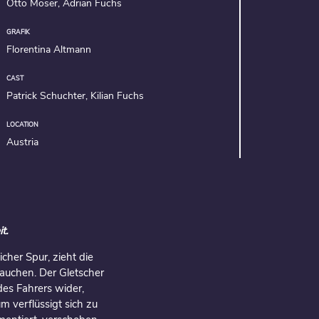
Otto Moser, Adrian Fuchs
GRAFIK
Florentina Altmann
CAST
Patrick Schuchter, Kilian Fuchs
LOCATION
Austria
t.
her Spur, zieht die
tauchen. Der Gletscher
des Fahrers wider,
um verflüssigt sich zu