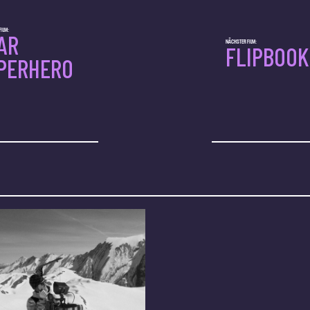
ILM:
AR
NÄCHSTER FILM:
FLIPBOOK
PERHERO