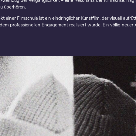
temzug der Vergänglichkeit – eine Resonanz der Klimakrise: fragm
u überhören.
 einer Filmschule ist ein eindringlicher Kunstfilm, der visuell aufrütte
em professionellen Engagement realisiert wurde. Ein völlig neuer A