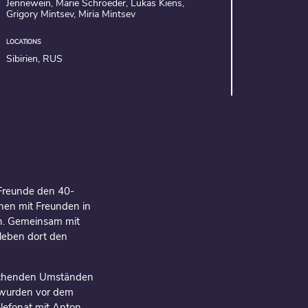
Jennewein, Marie Schroeder, Lukas Kiens,
Grigory Mintsev, Miria Mintsev
LOCATIONS
Sibirien, RUS
 Freunde den 40-
onen mit Freunden in
en. Gemeinsam mit
rleben dort den
rschenden Umständen
 wurden vor dem
elefonat mit Anton,