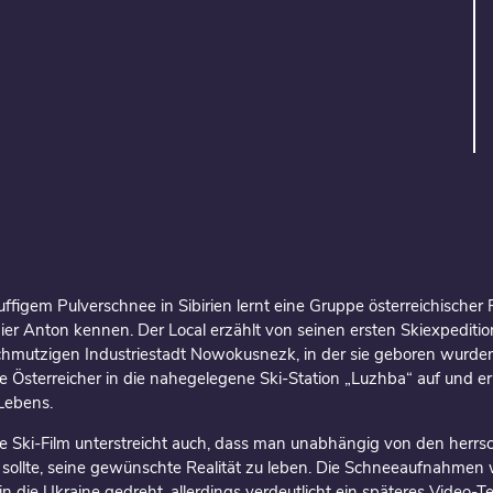
y
uffigem Pulverschnee in Sibirien lernt eine Gruppe österreichischer
nier Anton kennen. Der Local erzählt von seinen ersten Skiexpediti
chmutzigen Industriestadt Nowokusnezk, in der sie geboren wurd
 Österreicher in die nahegelegene Ski-Station „Luzhba“ auf und e
Lebens.
e Ski-Film unterstreicht auch, dass man unabhängig von den her
sollte, seine gewünschte Realität zu leben. Die Schneeaufnahmen
n die Ukraine gedreht, allerdings verdeutlicht ein späteres Video-T