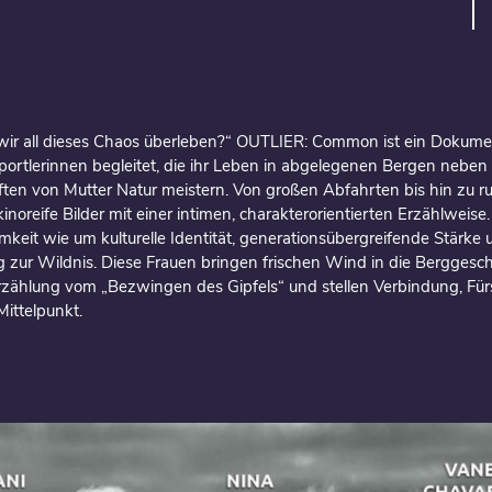
ir all dieses Chaos überleben?“ OUTLIER: Common ist ein Dokument
portlerinnen begleitet, die ihr Leben in abgelegenen Bergen neben
ten von Mutter Natur meistern. Von großen Abfahrten bis hin zu
kinoreife Bilder mit einer intimen, charakterorientierten Erzählweis
eit wie um kulturelle Identität, generationsübergreifende Stärke 
ur Wildnis. Diese Frauen bringen frischen Wind in die Berggeschi
Erzählung vom „Bezwingen des Gipfels“ und stellen Verbindung, Fü
ittelpunkt.