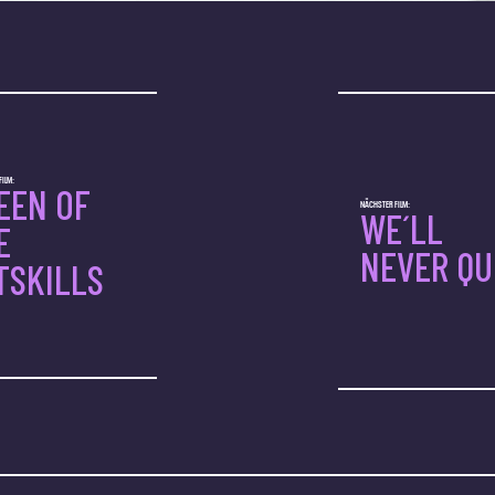
ILM:
EEN OF
NÄCHSTER FILM:
WE´LL
E
NEVER QU
TSKILLS