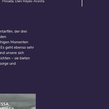
Posada, Dani Reyes-Acosta
arfilm, der drei
 den
 ruhigen Momenten
e. Es geht ebenso sehr
und unsere sich
chten – sie bieten
rsorge und