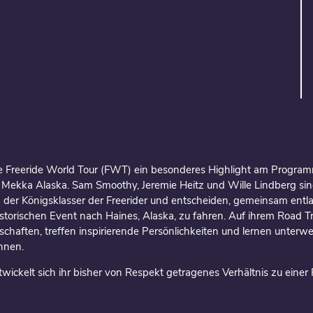
e Freeride World Tour (FWT) ein besonderes Highlight am Programm
 Mekka Alaska. Sam Smoothy, Jeremie Heitz und Wille Lindberg sind
n der Königsklasser der Freerider und entscheiden, gemeinsam ent
torischen Event nach Haines, Alaska, zu fahren. Auf ihrem Road Tr
haften, treffen inspirierende Persönlichkeiten und lernen unterweg
nnen.
twickelt sich ihr bisher von Respekt getragenes Verhältnis zu einer