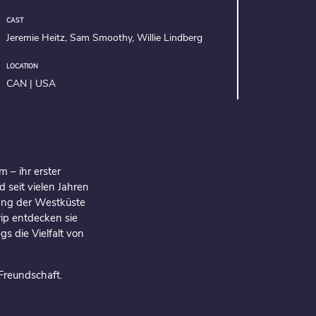
CAST
Jeremie Heitz, Sam Smoothy, Willie Lindberg
LOCATION
CAN | USA
 – ihr erster
 seit vielen Jahren
lang der Westküste
ip entdecken sie
s die Vielfalt von
 Freundschaft.