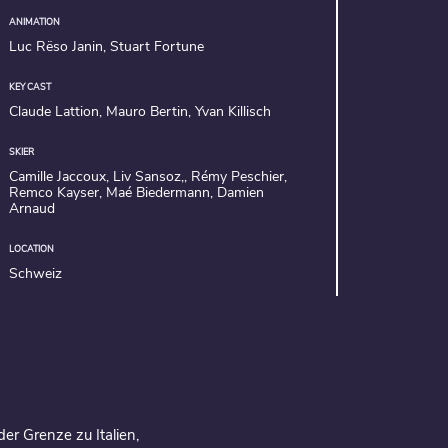
ANIMATION
Luc Rëso Janin, Stuart Fortune
KEY CAST
Claude Lattion, Mauro Bertin, Yvan Killisch
SKIER
Camille Jaccoux, Liv Sansoz,, Rémy Peschier,
Remco Kayser, Maé Biedermann, Damien
Arnaud
LOCATION
Schweiz
er Grenze zu Italien,