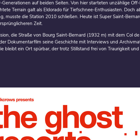
r-Generationen auf beiden Seiten. Von hier starteten unzählige Off-
tete Terrain galt als Eldorado für Tiefschnee-Enthusiasten. Doch 
g, musste die Station 2010 schließen. Heute ist Super Saint-Bernard
rsprünglicheren Zeit.
ision, die Straße von Bourg Saint-Bernard (1932 m) mit dem Col 
 der Dokumentarfilm seine Geschichte mit Interviews und Archivmat
 bleibt ein Ort spürbar, der trotz Stillstand frei von Traurigkeit u