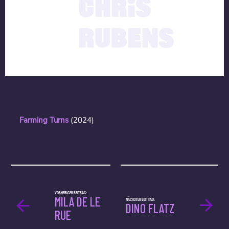
CHRIS
RUBENS
Farming Turns
(2024)
VORHERIGER BEITRAG:
MILA DE LE
NÄCHSTER BEITRAG:
DINO FLATZ
RUE