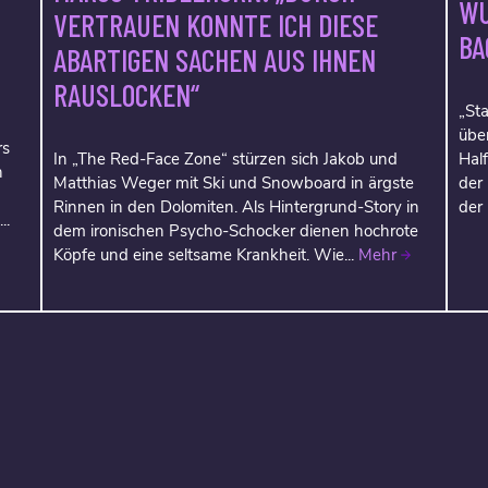
WU
VERTRAUEN KONNTE ICH DIESE
BA
ABARTIGEN SACHEN AUS IHNEN
RAUSLOCKEN“
„Sta
über
rs
In „The Red-Face Zone“ stürzen sich Jakob und
Hal
h
Matthias Weger mit Ski und Snowboard in ärgste
der
Rinnen in den Dolomiten. Als Hintergrund-Story in
der
..
dem ironischen Psycho-Schocker dienen hochrote
Köpfe und eine seltsame Krankheit. Wie...
Mehr