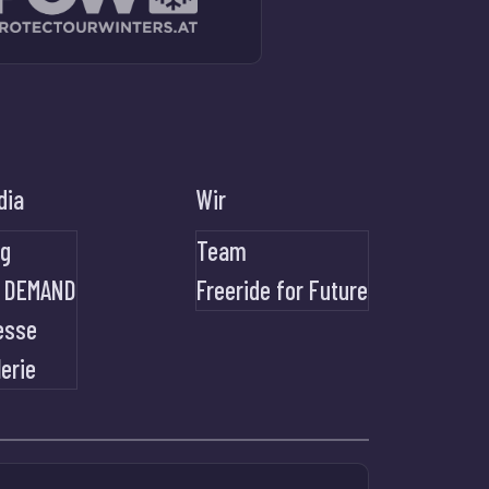
dia
Wir
og
Team
 DEMAND
Freeride for Future
esse
lerie