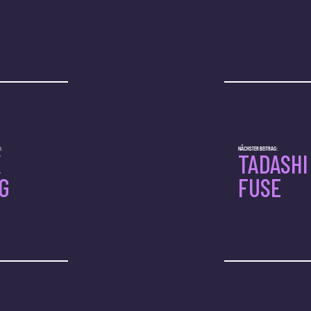
:
NÄCHSTER BEITRAG:
X
TADASHI
G
FUSE