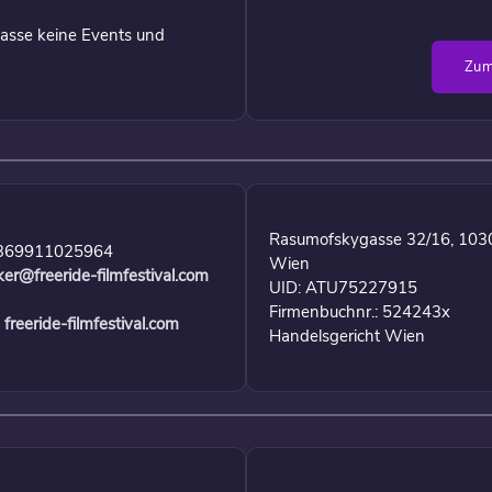
asse keine Events und
Zum
Rasumofskygasse 32/16, 103
369911025964
Wien
ker@freeride-filmfestival.com
UID: ATU75227915
Firmenbuchnr.: 524243x
freeride-filmfestival.com
Handelsgericht Wien