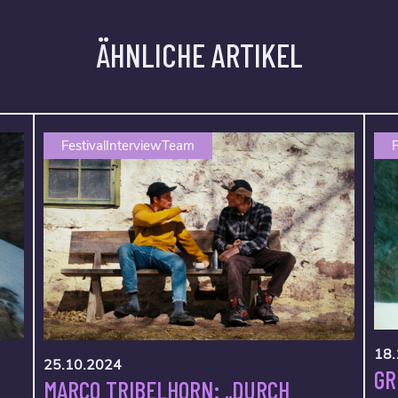
ÄHNLICHE ARTIKEL
FestivalInterviewTeam
F
18.
25.10.2024
GR
MARCO TRIBELHORN: „DURCH