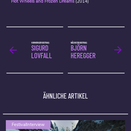
Hot Wheels and Frozen Dreams
(2014)
VORHERIGER BEITRAG:
NÄCHSTER BEITRAG:
SIGURD
BJÖRN
LOVFALL
HEREGGER
ÄHNLICHE ARTIKEL
FestivalInterview