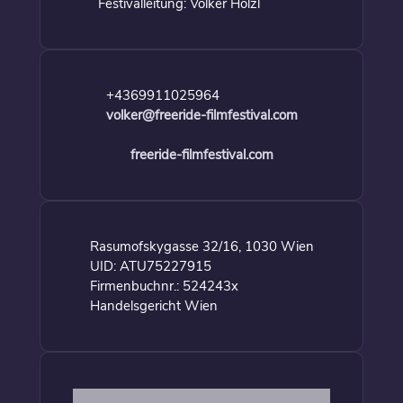
Festivalleitung: Volker Hölzl
+4369911025964
volker@freeride-filmfestival.com
freeride-filmfestival.com
Rasumofskygasse 32/16, 1030 Wien
UID: ATU75227915
Firmenbuchnr.: 524243x
Handelsgericht Wien