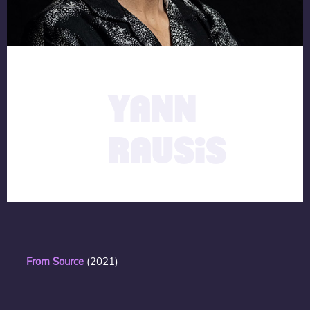
description
16.09.2021
YANN
RAUSIS
From Source
(2021)