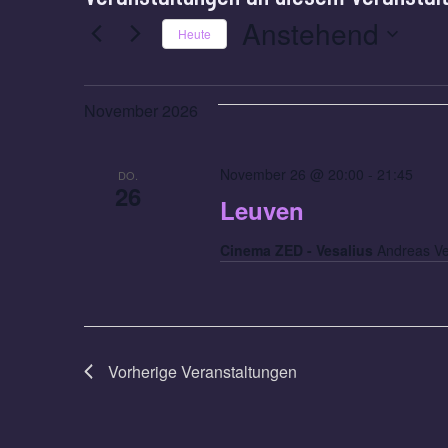
Anstehend
Heute
Datum
wählen.
November 2026
November 26 @ 20:00
-
21:45
DO.
26
Leuven
Cinema ZED - Vesalius
Andreas Ve
Vorherige
Veranstaltungen