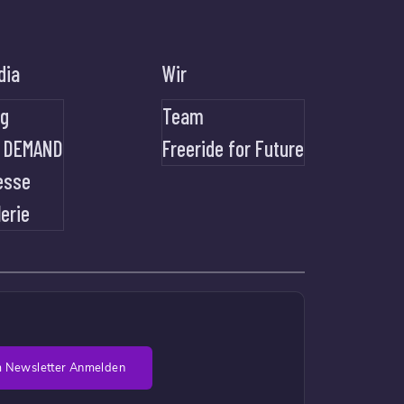
dia
Wir
og
Team
 DEMAND
Freeride for Future
esse
lerie
 Newsletter Anmelden