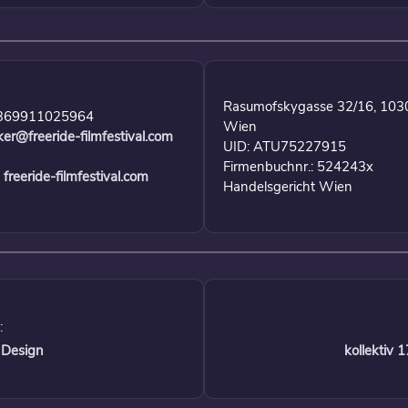
Rasumofskygasse 32/16, 103
369911025964
Wien
ker@freeride-filmfestival.com
UID: ATU75227915
Firmenbuchnr.: 524243x
freeride-filmfestival.com
Handelsgericht Wien
:
 Design
kollektiv