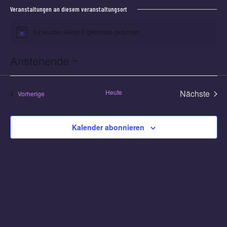
Veranstaltungen an diesem veranstaltungsort
Es wurden keine Ergebnisse gefunden.
Hinweis
Anstehende
Datum
wählen.
Heute
Nächste
Veranstaltungen
Vorherige
Veransta
Kalender abonnieren