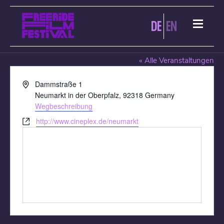
DE
EN
CINEPLEX NEUMARKT
« Alle Veranstaltungen
Adresse
Dammstraße 1
Neumarkt in der Oberpfalz
,
92318
Germany
Wegbeschreibung
Webseite
http://www.cineplex.de/neumarkt