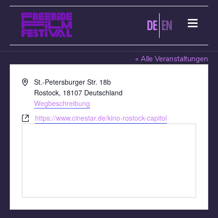
DE
EN
CINESTAR ROSTOCK LÜTTEN-KLEIN
« Alle Veranstaltungen
Adresse
St.-Petersburger Str. 18b
Rostock
,
18107
Deutschland
Wegbeschreibung
Webseite
https://www.cinestar.de/kino-rostock-capitol