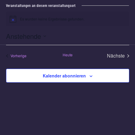
Veranstaltungen an diesem veranstaltungsort
Es wurden keine Ergebnisse gefunden.
Hinweis
Anstehende
Datum
wählen.
Heute
Nächste
Veranstaltungen
Vorherige
Veransta
Kalender abonnieren