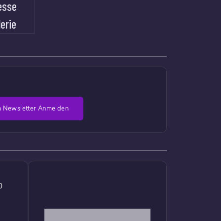
esse
lerie
 Newsletter Anmelden
0