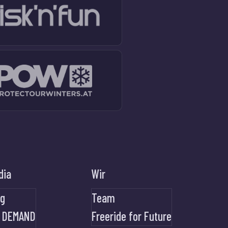
dia
Wir
og
Team
 DEMAND
Freeride for Future