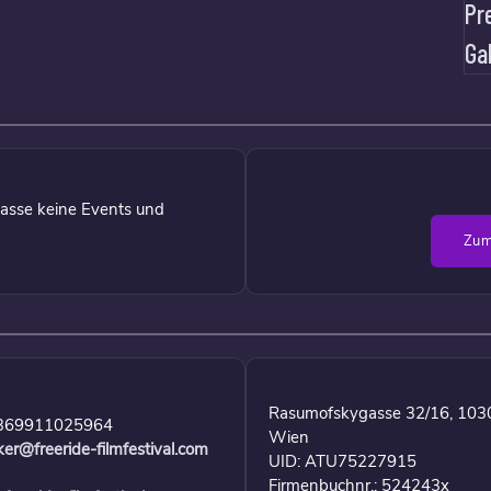
Pr
Ga
asse keine Events und
Zum
Rasumofskygasse 32/16, 103
369911025964
Wien
ker@freeride-filmfestival.com
UID: ATU75227915
Firmenbuchnr.: 524243x