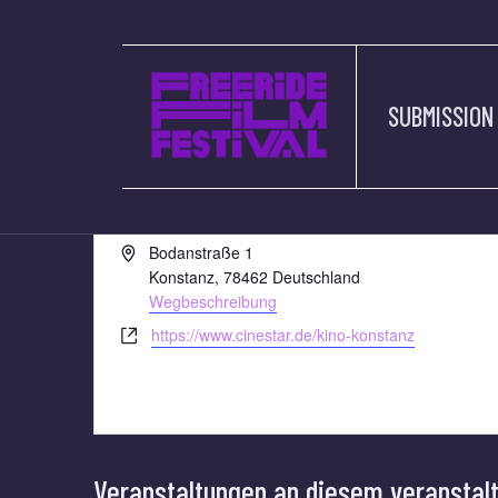
SUBMISSION
CINESTAR KONST
« Alle Veranstaltungen
Adresse
Bodanstraße 1
Konstanz
,
78462
Deutschland
Wegbeschreibung
Webseite
https://www.cinestar.de/kino-konstanz
Veranstaltungen an diesem veranstal