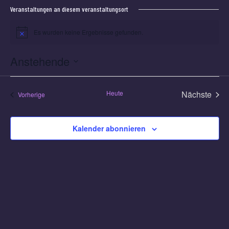
Veranstaltungen an diesem veranstaltungsort
Es wurden keine Ergebnisse gefunden.
Hinweis
Anstehende
Datum
wählen.
Heute
Nächste
Veranstaltungen
Vorherige
Veransta
Kalender abonnieren