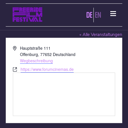
DE
EN
FORUM OFFENBURG
« Alle Veranstaltungen
Adresse
Hauptstraße 111
Offenburg
,
77652
Deutschland
Wegbeschreibung
Webseite
https://www.forumcinemas.de