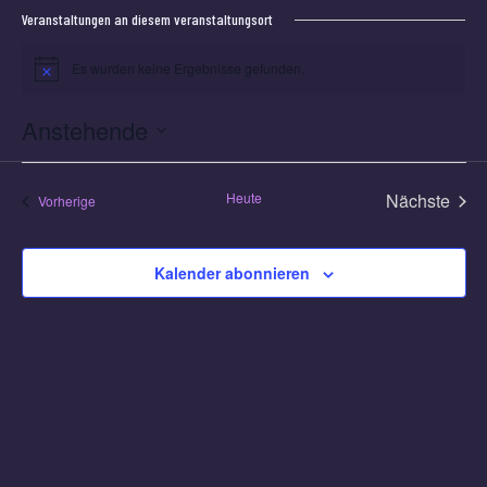
Veranstaltungen an diesem veranstaltungsort
Es wurden keine Ergebnisse gefunden.
Hinweis
Anstehende
Datum
wählen.
Heute
Nächste
Veranstaltungen
Vorherige
Veransta
Kalender abonnieren