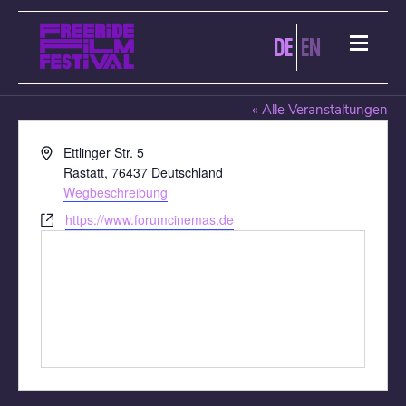
DE
EN
FORUM RASTATT
« Alle Veranstaltungen
Adresse
Ettlinger Str. 5
Rastatt
,
76437
Deutschland
Wegbeschreibung
Webseite
https://www.forumcinemas.de