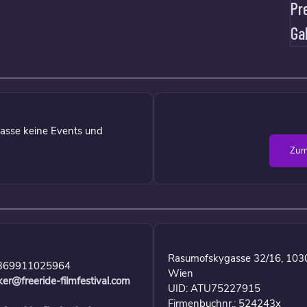
Pr
Ga
asse keine Events und
Zum
Rasumofskygasse 32/16, 103
369911025964
Wien
ker@freeride-filmfestival.com
UID: ATU75227915
Firmenbuchnr.: 524243x