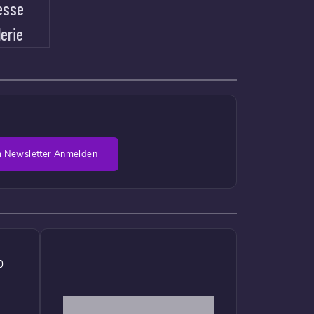
esse
lerie
 Newsletter Anmelden
0