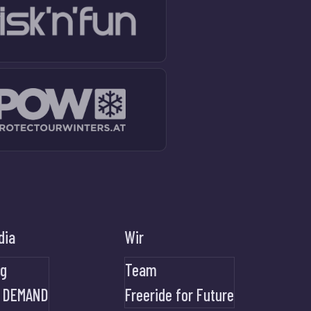
dia
Wir
og
Team
 DEMAND
Freeride for Future