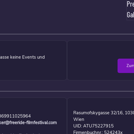
Pr
Ga
asse keine Events und
Zum
Rasumofskygasse 32/16, 103
369911025964
Wien
ker@freeride-filmfestival.com
UID: ATU75227915
Firmenbuchnr.: 524243x