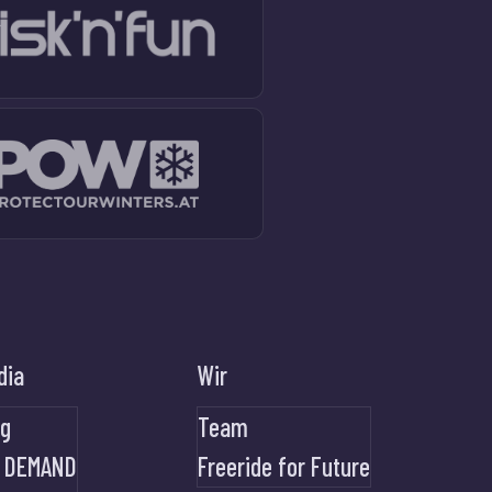
dia
Wir
og
Team
 DEMAND
Freeride for Future