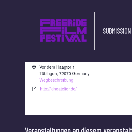
SUBMISSION
KINO ATELIER
« Alle Veranstaltungen
Adresse
Vor dem Haagtor 1
Tübingen
,
72070
Germany
Wegbeschreibung
Webseite
http://kinoatelier.de/
Veranstaltungen an diesem veranstal