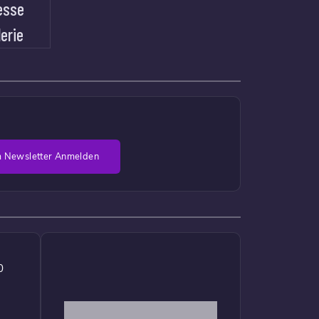
esse
lerie
 Newsletter Anmelden
0