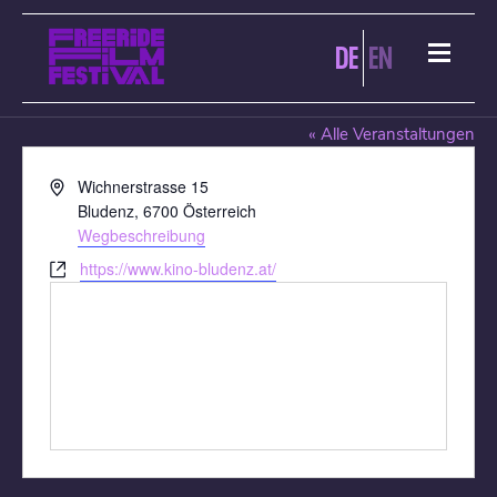
DE
EN
KINO BLUDENZ
« Alle Veranstaltungen
Adresse
Wichnerstrasse 15
Bludenz
,
6700
Österreich
Wegbeschreibung
Webseite
https://www.kino-bludenz.at/