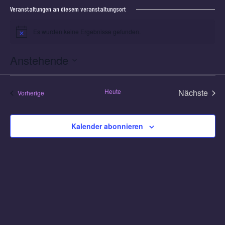
Veranstaltungen an diesem veranstaltungsort
Es wurden keine Ergebnisse gefunden.
Hinweis
Anstehende
Datum
wählen.
Heute
Nächste
Veranstaltungen
Vorherige
Veransta
Kalender abonnieren