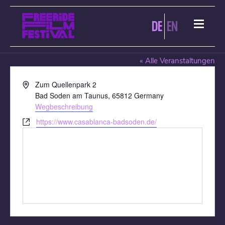
DE
EN
KINO CASABLANCA ART HOUSE
« Alle Veranstaltungen
Adresse
Zum Quellenpark 2
Bad Soden am Taunus
,
65812
Germany
Wegbeschreibung
Webseite
https://www.casablanca-badsoden.de/