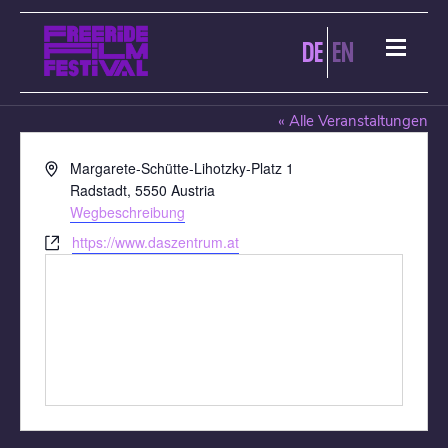
DE
EN
KINO IM TURM
« Alle Veranstaltungen
Adresse
Margarete-Schütte-Lihotzky-Platz 1
Radstadt
,
5550
Austria
Wegbeschreibung
Webseite
https://www.daszentrum.at