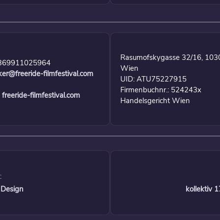
Rasumofskygasse 32/16, 103
369911025964
Wien
ker@freeride-filmfestival.com
UID: ATU75227915
Firmenbuchnr.: 524243x
freeride-filmfestival.com
Handelsgericht Wien
:
 Design
kollektiv