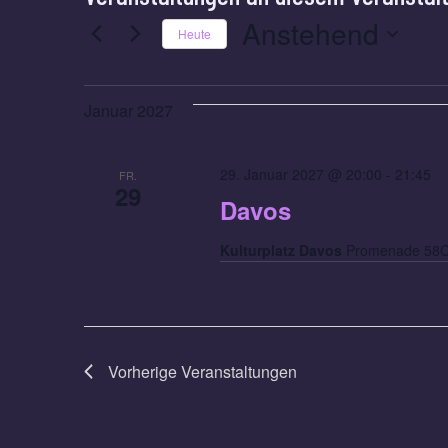
Anstehend
Heute
Datum
wählen.
Januar 2027
29. Januar 2027 @ 20:00
-
21:45
FR.
29
Davos
Kulturplatz Davos
Promenade 58C,
Vorherige
Veranstaltungen