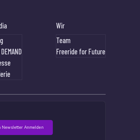
dia
Wir
og
Team
 DEMAND
Freeride for Future
esse
lerie
 Newsletter Anmelden