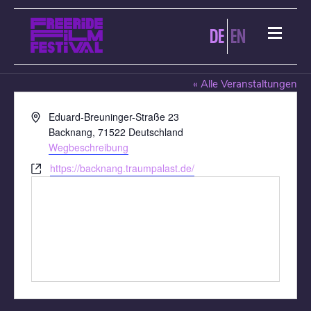
DE
EN
TRAUMPALAST BACKNANG
« Alle Veranstaltungen
Adresse
Eduard-Breuninger-Straße 23
Backnang
,
71522
Deutschland
Wegbeschreibung
Webseite
https://backnang.traumpalast.de/