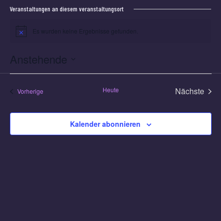
Veranstaltungen an diesem veranstaltungsort
Es wurden keine Ergebnisse gefunden.
Hinweis
Anstehende
Datum
wählen.
Heute
Nächste
Veranstaltungen
Vorherige
Veransta
Kalender abonnieren