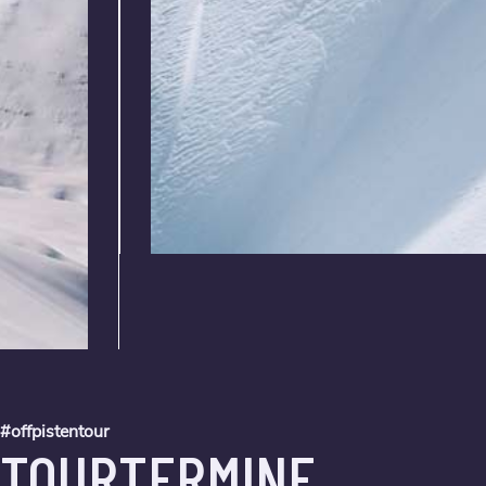
#offpistentour
TOURTERMINE