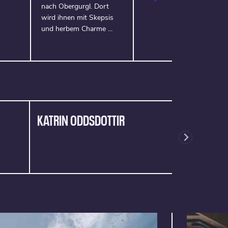
nach Obergurgl. Dort
wird ihnen mit Skepsis
und herbem Charme ...
KATRIN ODDSDOTTIR
VILBORG A
GISSURARD