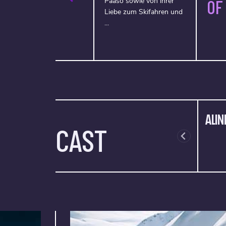
Paaso sowie von ihrer
OF
Liebe zum Skifahren und
...
ALIN
CAST