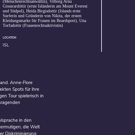
(Menschenrechtsanwältin), Vilborg Arna
Gissurardóttir (erste Isländerin am Mount Everest
und Südpol), Heida Birgisdottir (Islands erste
Surferin und Gründerin von Nikita, der ersten
Kleidungsmarke für Frauen im Boardsport), Una
Torfadottir (Frauenrechtsaktivistin)
LOCATION
ISL
land. Anne-Flore
kten Spots für ihre
en Tour spielerisch in
usragenden
lsprache in den
 ermutigen, die Welt
er Diskriminierung