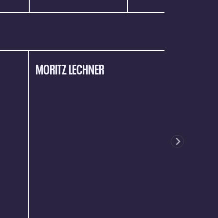
MORITZ LECHNER
MICHAEL T