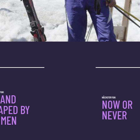
ILM:
LAND
NÄCHSTER FILM:
NOW OR
APED BY
NEVER
MEN