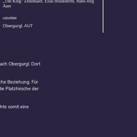
„The King“ Zenzmaier, Elias Holzknecht, Hans-Jörg
Auer
LOCATION
Obergurgl, AUT
nach Obergurgl. Dort
iche Beziehung. Für
die Platzhirsche der
chte somit eine