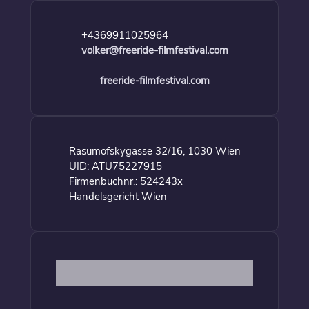
+4369911025964
volker@freeride-filmfestival.com
freeride-filmfestival.com
Rasumofskygasse 32/16, 1030 Wien
UID: ATU75227915
Firmenbuchnr.: 524243x
Handelsgericht Wien