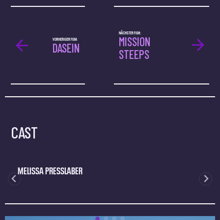
NÄCHSTER FILM:
MISSION
VORHERIGER FILM:
DASEIN
STEEPS
CAST
MELISSA PRESSLABER
L