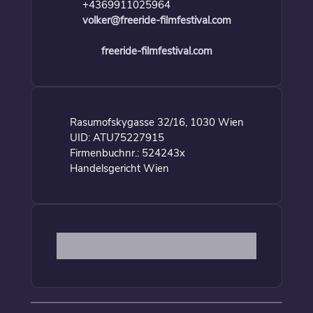
+4369911025964
volker@freeride-filmfestival.com
freeride-filmfestival.com
Rasumofskygasse 32/16, 1030 Wien
UID: ATU75227915
Firmenbuchnr.: 524243x
Handelsgericht Wien