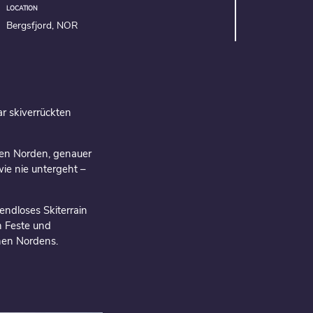
LOCATION
Bergsfjord, NOR
r skiverrückten
hen Norden, genauer
ie nie untergeht –
ndloses Skiterrain
n Feste und
hen Nordens.