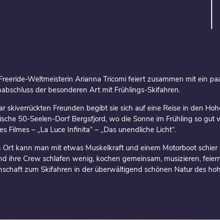
Freeride-Weltmeisterin Arianna Tricomi feiert zusammen mit ein paa
abschluss der besonderen Art mit Frühlings-Skifahren.
 skiverrückten Freunden begibt sie sich auf eine Reise in den Ho
sche 50-Seelen-Dorf Bergsfjord, wo die Sonne im Frühling so gut w
es Filmes – „La Luce Infinita“ – „Das unendliche Licht“.
Ort kann man mit etwas Muskelkraft und einem Motorboot schier e
nd ihre Crew schlafen wenig, kochen gemeinsam, musizieren, feier
enschaft zum Skifahren in der überwältigend schönen Natur des ho