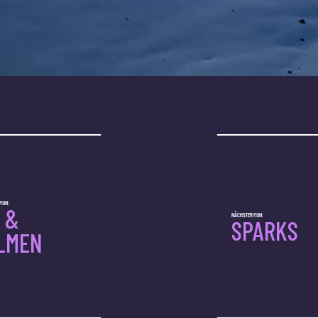
ILM:
S &
NÄCHSTER FILM:
SPARKS
LMEN