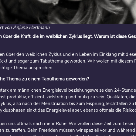
ert von Anjuna Hartmann
lm über die Kraft, die im weiblichen Zyklus liegt. Warum ist diese Ge
n über den weiblichen Zyklus und ein Leben im Einklang mit diesem
rückt und sogar zum Tabuthema geworden. Wir wollen mit diesem 
ichtige Thema ansprechen.
liche Thema zu einem Tabuthema geworden?
h stark am männlichen Energielevel beziehungsweise den 24-Stunden
st produktiv, effizient, zielstrebig und mutig zu sein. Qualitäten, di
klus, also nach der Menstruation bis zum Eisprung, leichtfallen zu
yklusphasen sinkt das Energielevel aber, ebenso oftmals die Risiko
uen uns oftmals nach mehr Ruhe. Wir wollen diese Zeit zum Lesen
en zu treffen. Beim Freeriden müssen wir speziell vor und während