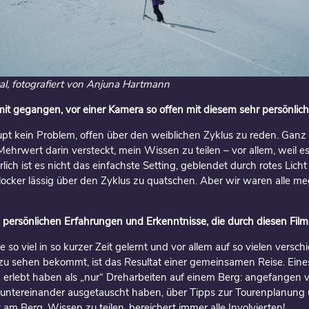
al, fotografiert von Anjuna Hartmann
damit gegangen, vor einer Kamera so offen mit diesem sehr persön
pt kein Problem, offen über den weiblichen Zyklus zu reden. Ganz i
 Mehrwert darin versteckt, mein Wissen zu teilen – vor allem, weil 
ürlich ist es nicht das einfachste Setting, geblendet durch rotes Lich
st, locker lässig über den Zyklus zu quatschen. Aber wir waren alle
 persönlichen Erfahrungen und Erkenntnisse, die durch diesen Fi
ie so viel in so kurzer Zeit gelernt und vor allem auf so vielen ver
u sehen bekommt, ist das Resultat einer gemeinsamen Reise. Eine
nd erlebt haben als „nur“ Dreharbeiten auf einem Berg: angefangen 
untereinander ausgetauscht haben, über Tipps zur Tourenplanung 
 am Berg. Wissen zu teilen, bereichert immer alle Involvierten!