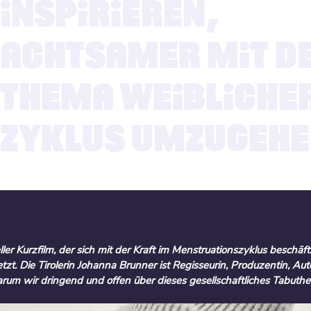
INSPIRIEREN,
ACHTSAMER MIT D
THEMA WEIBLICHE
ZYKLUS UMZUGEH
ller Kurzfilm, der sich mit der Kraft im Menstruationszyklus beschäf
t. Die Tirolerin Johanna Brunner ist Regisseurin, Produzentin, Auto
warum wir dringend und offen über dieses
gesellschaftliches Tabuth