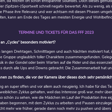
en, da reichen oft schon entspannte Soulrides. Doch dieses gemütl
er (Spitzen-)Sportwelt schnell negativ bewertet. Als zu wenig, als 
e Phase ihre Relevanz und wer achtsam mit diesen Phasen umgeht
eiten, kann am Ende des Tages am meisten Energie und Wohlbefi
TERMINE UND TICKETS FÜR DAS FFF 2023
 an „Cycles“ besonders motiviert?
en langen Drehtagen, Schnitttagen und auch Nächten motiviert hat,
ine Gruppe unglaublich toller Charaktere zusammengefunden. Geleg
k in der Gondel oder beim Warten auf die Rider und das essenziell
 durch alle Ups and Downs gebracht. Die Zusammenarbeit hat uns 
innen zu finden, die vor der Kamera über dieses doch sehr persönl
g an super offen und vor allem auch neugierig. Ich habe für das 
iblichen Zyklus gehalten, weil das Interesse groß war, mehr übe
so schön zu sehen, wie die Mädchen im Lauf der Produktion ihre ei
haben begonnen, mit dem Zyklus zu arbeiten und Pausen einzulege
icht mehr wie früher, gerade dann noch mehr zu pushen und übers 