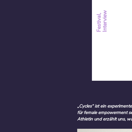
w
F
e
s
t
i
v
a
l
,
I
n
t
e
r
v
i
e
„Cycles“ ist ein experimente
für female empowerment setz
Athletin und erzählt uns, 