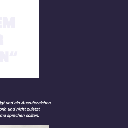
EM
R
EN“
tigt und ein Ausrufezeichen
rin und nicht zuletzt
ema sprechen sollten.