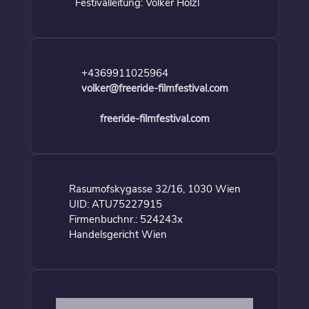
Festivalleitung: Volker Hölzl
+4369911025964
volker@freeride-filmfestival.com
freeride-filmfestival.com
Rasumofskygasse 32/16, 1030 Wien
UID: ATU75227915
Firmenbuchnr.: 524243x
Handelsgericht Wien