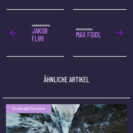
VORHERIGER BEITRAG:
JAKOB
NÄCHSTER BEITRAG:
MAX FOIDL
FLIRI
ÄHNLICHE ARTIKEL
FestivalInterview