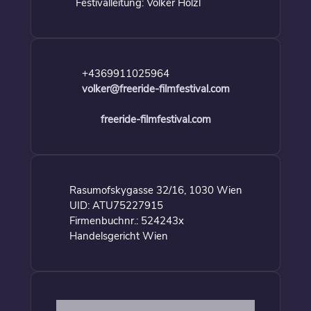
Festivalleitung: Volker Hölzl
+4369911025964
volker@freeride-filmfestival.com
freeride-filmfestival.com
Rasumofskygasse 32/16, 1030 Wien
UID: ATU75227915
Firmenbuchnr.: 524243x
Handelsgericht Wien