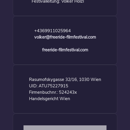
Festivalleitung: Volker Hölzl
+4369911025964
volker@freeride-filmfestival.com
freeride-filmfestival.com
Rasumofskygasse 32/16, 1030 Wien
UID: ATU75227915
Firmenbuchnr.: 524243x
Handelsgericht Wien