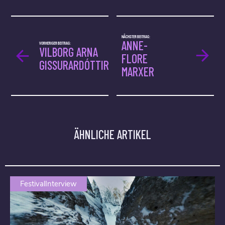
NÄCHSTER BEITRAG:
ANNE-
VORHERIGER BEITRAG:
VILBORG ARNA
FLORE
GISSURARDÓTTIR
MARXER
ÄHNLICHE ARTIKEL
FestivalInterview