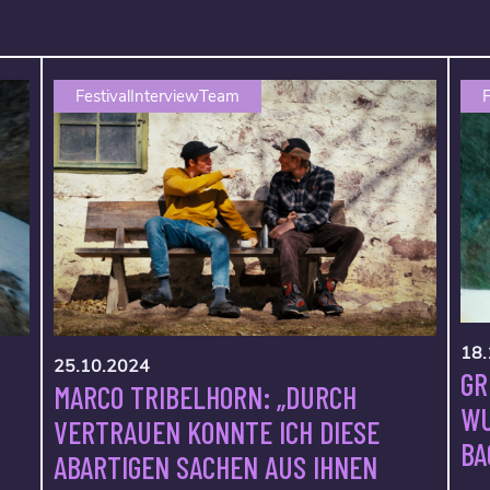
FestivalInterviewTeam
F
18.
25.10.2024
GR
MARCO TRIBELHORN: „DURCH
WU
VERTRAUEN KONNTE ICH DIESE
BA
ABARTIGEN SACHEN AUS IHNEN