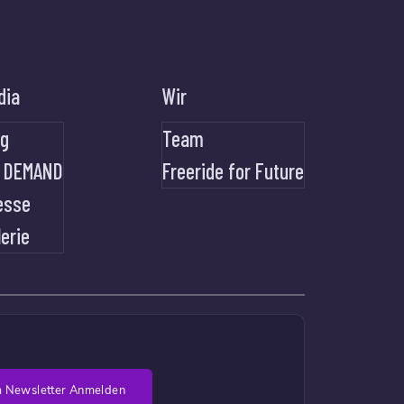
dia
Wir
og
Team
 DEMAND
Freeride for Future
esse
lerie
 Newsletter Anmelden