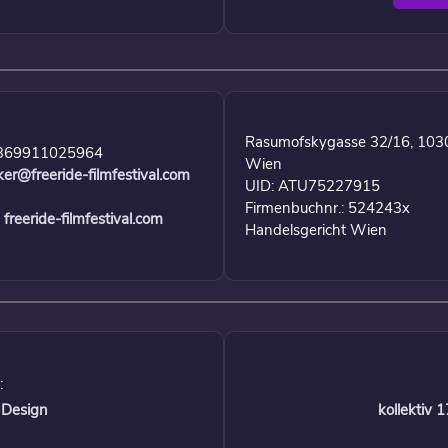
Rasumofskygasse 32/16, 103
369911025964
Wien
ker@freeride-filmfestival.com
UID: ATU75227915
Firmenbuchnr.: 524243x
freeride-filmfestival.com
Handelsgericht Wien
:
 Design
kollektiv