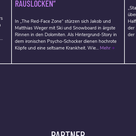
RAUSLOCKEN“
„Sta
über
rs
In „The Red-Face Zone“ stürzen sich Jakob und
Hal
h
Matthias Weger mit Ski und Snowboard in ärgste
der
Rinnen in den Dolomiten. Als Hintergrund-Story in
der
..
dem ironischen Psycho-Schocker dienen hochrote
Köpfe und eine seltsame Krankheit. Wie...
Mehr
PARTNER