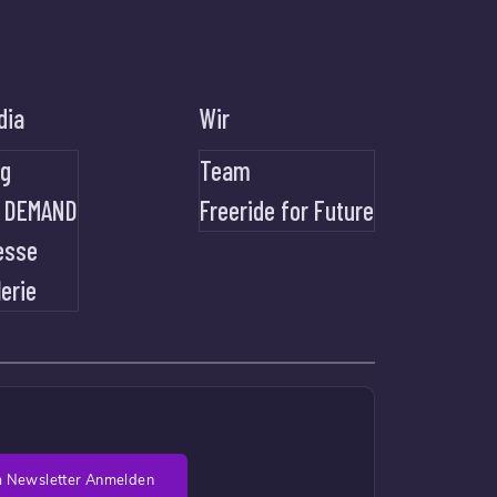
dia
Wir
og
Team
 DEMAND
Freeride for Future
esse
lerie
 Newsletter Anmelden