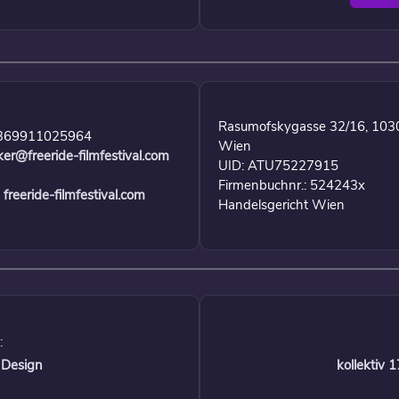
Rasumofskygasse 32/16, 103
369911025964
Wien
ker@freeride-filmfestival.com
UID: ATU75227915
Firmenbuchnr.: 524243x
freeride-filmfestival.com
Handelsgericht Wien
:
 Design
kollektiv