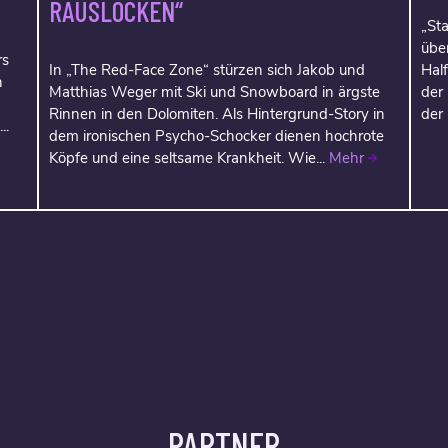
RAUSLOCKEN“
„Sta
über
rs
In „The Red-Face Zone“ stürzen sich Jakob und
Hal
h
Matthias Weger mit Ski und Snowboard in ärgste
der
Rinnen in den Dolomiten. Als Hintergrund-Story in
der
..
dem ironischen Psycho-Schocker dienen hochrote
Köpfe und eine seltsame Krankheit. Wie...
Mehr
PARTNER