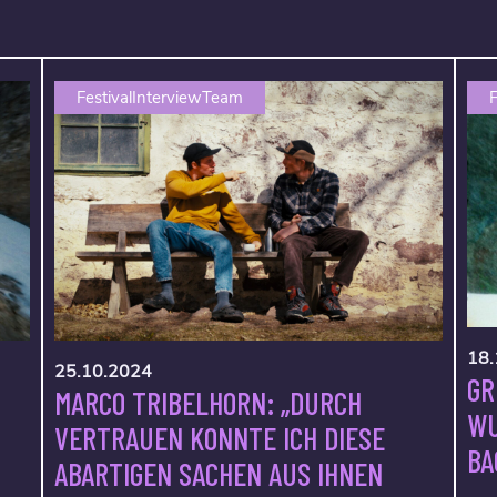
FestivalInterviewTeam
F
18.
25.10.2024
GR
MARCO TRIBELHORN: „DURCH
WU
VERTRAUEN KONNTE ICH DIESE
BA
ABARTIGEN SACHEN AUS IHNEN