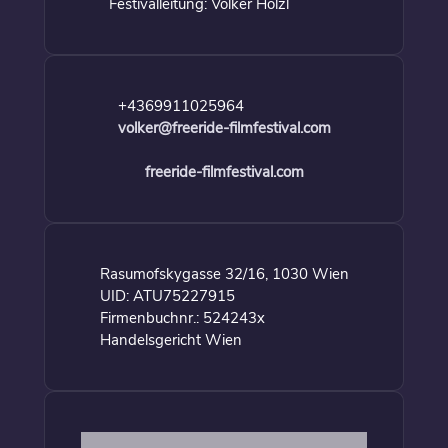
Festivalleitung: Volker Hölzl
+4369911025964
volker@freeride-filmfestival.com
freeride-filmfestival.com
Rasumofskygasse 32/16, 1030 Wien
UID: ATU75227915
Firmenbuchnr.: 524243x
Handelsgericht Wien